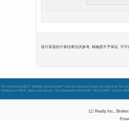
该计算器的计算结果仅供参考, 精确度不予保证. 不可作
®
®
The trademarks MLS
, Multiple Listing Service
and the associated logos are owned by The Canad
®
®
members of CREA. Used under license. The trademarks REALTOR
, REALTORS
, and the R
LC Realty Inc., Brok